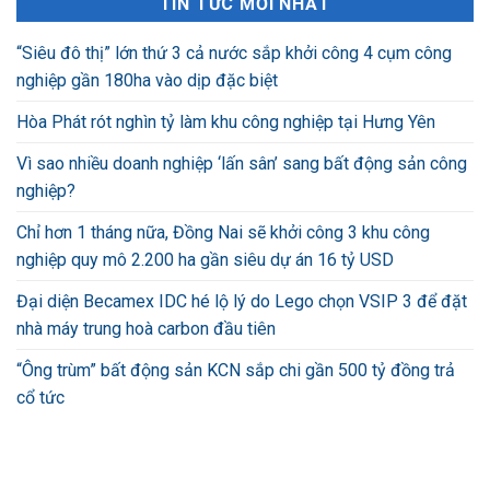
TIN TỨC MỚI NHẤT
“Siêu đô thị” lớn thứ 3 cả nước sắp khởi công 4 cụm công
nghiệp gần 180ha vào dịp đặc biệt
Hòa Phát rót nghìn tỷ làm khu công nghiệp tại Hưng Yên
Vì sao nhiều doanh nghiệp ‘lấn sân’ sang bất động sản công
nghiệp?
Chỉ hơn 1 tháng nữa, Đồng Nai sẽ khởi công 3 khu công
nghiệp quy mô 2.200 ha gần siêu dự án 16 tỷ USD
Đại diện Becamex IDC hé lộ lý do Lego chọn VSIP 3 để đặt
nhà máy trung hoà carbon đầu tiên
“Ông trùm” bất động sản KCN sắp chi gần 500 tỷ đồng trả
cổ tức