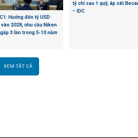
tỷ chỉ sau 1 quý, áp sát Bec
– IDC
C1: Hướng đến tỷ USD
 vào 2028, nhu cầu Niken
 gấp 3 lần trong 5-10 năm
XEM TẤT CẢ