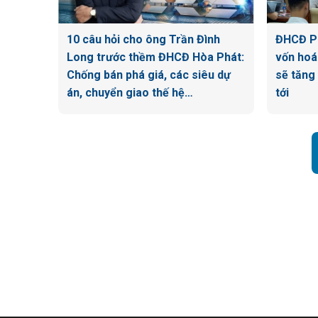
10 câu hỏi cho ông Trần Đình
ĐHCĐ P
Long trước thềm ĐHCĐ Hòa Phát:
vốn hoá
Chống bán phá giá, các siêu dự
sẽ tăng
án, chuyển giao thế hệ…
tới