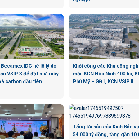
n Becamex IDC hé lộ lý do
Khởi công các Khu công ngh
ọn VSIP 3 để đặt nhà máy
mới: KCN Hòa Ninh 400 ha, 
oà carbon đầu tiên
Phù Mỹ – GĐ1, KCN VSIP II…
Tổng tài sản của Kinh Bắc v
54.000 tỷ đồng, tăng gần 10.