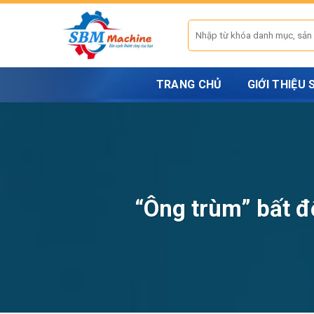
Skip
to
Tìm
kiếm:
content
TRANG CHỦ
GIỚI THIỆU
“Ông trùm” bất đ