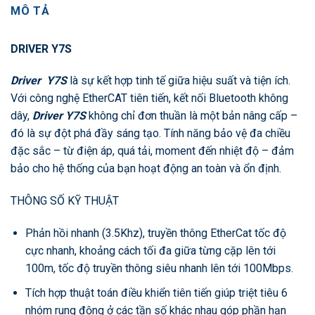
MÔ TẢ
DRIVER Y7S
Driver Y7S
là sự kết hợp tinh tế giữa hiệu suất và tiện ích.
Với công nghệ EtherCAT tiên tiến, kết nối Bluetooth không
dây,
Driver Y7S
không chỉ đơn thuần là một bản nâng cấp –
đó là sự đột phá đầy sáng tạo. Tính năng bảo vệ đa chiều
đặc sắc – từ điện áp, quá tải, moment đến nhiệt độ – đảm
bảo cho hệ thống của bạn hoạt động an toàn và ổn định.
THÔNG SỐ KỸ THUẬT
Phản hồi nhanh (3.5Khz), truyền thông EtherCat tốc độ
cực nhanh, khoảng cách tối đa giữa từng cặp lên tới
100m, tốc độ truyền thông siêu nhanh lên tới 100Mbps.
Tích hợp thuật toán điều khiển tiên tiến giúp triệt tiêu 6
nhóm rung động ở các tần số khác nhau góp phần hạn