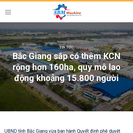
Skip
to
content
TIN TỨC
Bắc Giang sắp có thêm KCN
rộng hơn 160ha, quy mô lao
động khoảng 15.800 người
UBND tỉnh Bắc Giang vừa ban hành Quyết định phê duyệt