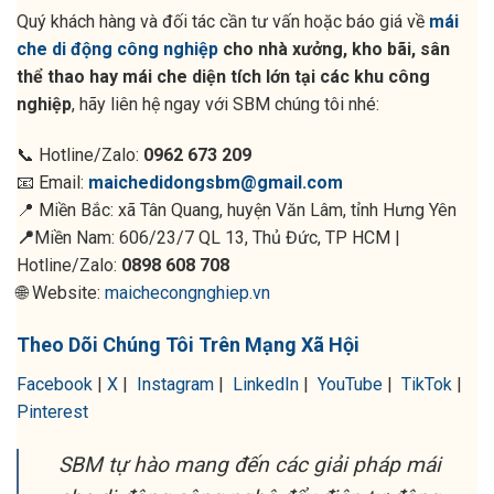
Quý khách hàng và đối tác cần tư vấn hoặc báo giá về
mái
che di động công nghiệp
cho nhà xưởng, kho bãi, sân
thể thao hay mái che diện tích lớn tại các khu công
nghiệp
, hãy liên hệ ngay với SBM chúng tôi nhé:
📞 Hotline/Zalo:
0962 673 209
📧 Email:
maichedidongsbm@gmail.com
📍 Miền Bắc: xã Tân Quang, huyện Văn Lâm, tỉnh Hưng Yên
📍
Miền Nam: 606/23/7 QL 13, Thủ Đức, TP HCM |
Hotline/Zalo:
0898 608 708
🌐 Website:
maichecongnghiep.vn
Theo Dõi Chúng Tôi Trên Mạng Xã Hội
Facebook
|
X
|
Instagram
|
LinkedIn
|
YouTube
|
TikTok
|
Pinterest
SBM tự hào mang đến các giải pháp mái