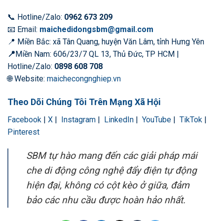
📞 Hotline/Zalo:
0962 673 209
📧 Email:
maichedidongsbm@gmail.com
📍 Miền Bắc: xã Tân Quang, huyện Văn Lâm, tỉnh Hưng Yên
📍
Miền Nam: 606/23/7 QL 13, Thủ Đức, TP HCM |
Hotline/Zalo:
0898 608 708
🌐 Website:
maichecongnghiep.vn
Theo Dõi Chúng Tôi Trên Mạng Xã Hội
Facebook
|
X
|
Instagram
|
LinkedIn
|
YouTube
|
TikTok
|
Pinterest
SBM tự hào mang đến các giải pháp mái
che di động công nghệ đẩy điện tự động
hiện đại, không có cột kèo ở giữa, đảm
bảo các nhu cầu được hoàn hảo nhất.