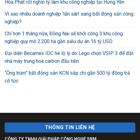
Hòa Phát rót nghìn tỷ làm khu công nghiệp tại Hưng Yên
Vì sao nhiều doanh nghiệp ‘lấn sân’ sang bất động sản công
nghiệp?
Chỉ hơn 1 tháng nữa, Đồng Nai sẽ khởi công 3 khu công
nghiệp quy mô 2.200 ha gần siêu dự án 16 tỷ USD
Đại diện Becamex IDC hé lộ lý do Lego chọn VSIP 3 để đặt
nhà máy trung hoà carbon đầu tiên
“Ông trùm” bất động sản KCN sắp chi gần 500 tỷ đồng trả
cổ tức
THÔNG TIN LIÊN HỆ
CÔNG TY TNHH GIẢI PHÁP CÔNG NGHỆ SBM