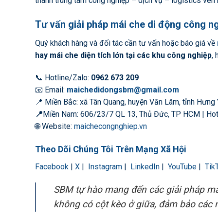
thành trung tâm công nghiệp – dịch vụ – logistics ven 
Tư vấn giải pháp mái che di động công n
Quý khách hàng và đối tác cần tư vấn hoặc báo giá về
hay mái che diện tích lớn tại các khu công nghiệp
,
📞 Hotline/Zalo:
0962 673 209
📧 Email:
maichedidongsbm@gmail.com
📍 Miền Bắc: xã Tân Quang, huyện Văn Lâm, tỉnh Hưng
📍
Miền Nam: 606/23/7 QL 13, Thủ Đức, TP HCM | Hot
🌐 Website:
maichecongnghiep.vn
Theo Dõi Chúng Tôi Trên Mạng Xã Hội
Facebook
|
X
|
Instagram
|
LinkedIn
|
YouTube
|
Tik
SBM tự hào mang đến các giải pháp mái
không có cột kèo ở giữa, đảm bảo các 