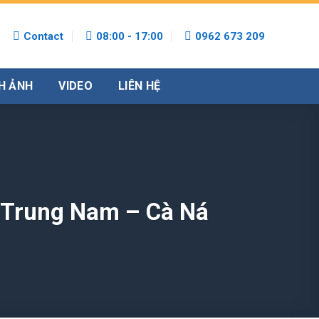
Contact
08:00 - 17:00
0962 673 209
H ẢNH
VIDEO
LIÊN HỆ
 Trung Nam – Cà Ná