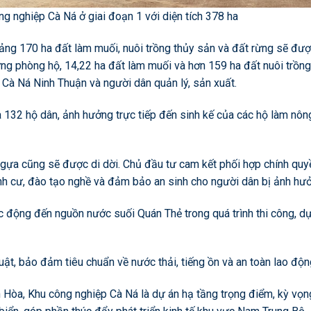
g nghiệp Cà Ná ở giai đoạn 1 với diện tích 378 ha
hoảng 170 ha đất làm muối, nuôi trồng thủy sản và đất rừng sẽ đư
ng phòng hộ, 14,22 ha đất làm muối và hơn 159 ha đất nuôi trồng
Cà Ná Ninh Thuận và người dân quản lý, sản xuất.
 132 hộ dân, ảnh hưởng trực tiếp đến sinh kế của các hộ làm nôn
gựa cũng sẽ được di dời. Chủ đầu tư cam kết phối hợp chính quy
ịnh cư, đào tạo nghề và đảm bảo an sinh cho người dân bị ảnh hư
c động đến nguồn nước suối Quán Thẻ trong quá trình thi công, d
ật, bảo đảm tiêu chuẩn về nước thải, tiếng ồn và an toàn lao độn
 Hòa, Khu công nghiệp Cà Ná là dự án hạ tầng trọng điểm, kỳ vọn