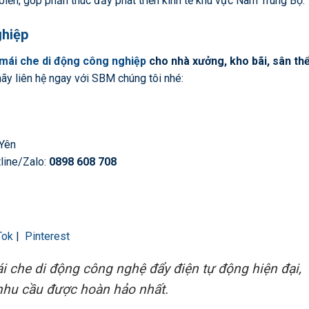
biển, góp phần thúc đẩy phát triển kinh tế khu vực Nam Trung Bộ.
ghiệp
mái che di động công nghiệp
cho nhà xưởng, kho bãi, sân th
 hãy liên hệ ngay với SBM chúng tôi nhé:
 Yên
line/Zalo:
0898 608 708
Tok
|
Pinterest
 che di động công nghệ đẩy điện tự động hiện đại,
nhu cầu được hoàn hảo nhất.