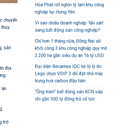
Hòa Phát rót nghìn tỷ làm khu công
nghiệp tại Hưng Yên
ợc chuyển
Vì sao nhiều doanh nghiệp ‘lấn sân’
 thủy
sang bất động sản công nghiệp?
Chỉ hơn 1 tháng nữa, Đồng Nai sẽ
g, sản
khởi công 3 khu công nghiệp quy mô
2.200 ha gần siêu dự án 16 tỷ USD
Đại diện Becamex IDC hé lộ lý do
ền địa
Lego chọn VSIP 3 để đặt nhà máy
ởng.
trung hoà carbon đầu tiên
ự án
“Ông trùm” bất động sản KCN sắp
chi gần 500 tỷ đồng trả cổ tức
g.
g trở