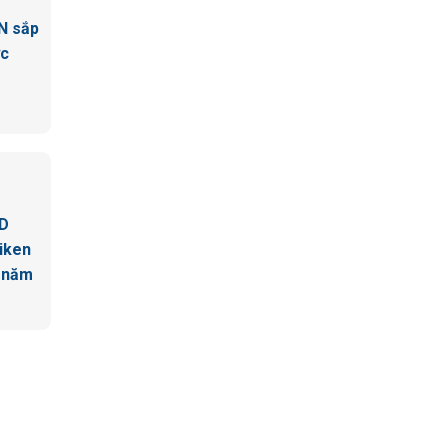
N sắp
ức
SD
iken
0 năm