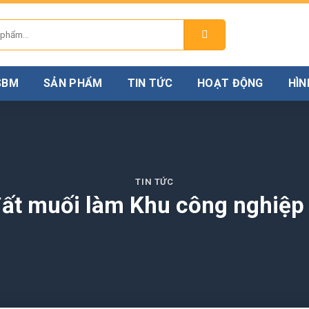
 SBM
SẢN PHẨM
TIN TỨC
HOẠT ĐỘNG
HÌN
TIN TỨC
đất muối làm Khu công nghiệp