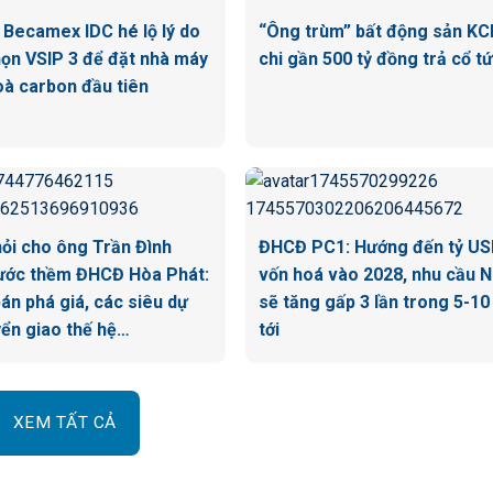
n Becamex IDC hé lộ lý do
“Ông trùm” bất động sản KC
ọn VSIP 3 để đặt nhà máy
chi gần 500 tỷ đồng trả cổ t
oà carbon đầu tiên
hỏi cho ông Trần Đình
ĐHCĐ PC1: Hướng đến tỷ U
ước thềm ĐHCĐ Hòa Phát:
vốn hoá vào 2028, nhu cầu N
án phá giá, các siêu dự
sẽ tăng gấp 3 lần trong 5-1
yển giao thế hệ…
tới
XEM TẤT CẢ