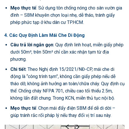
Mẹo thực tế
: Sử dụng tôn chống nóng cho sân vườn gia
đình – SBM khuyên chọn loại nhẹ, dễ tháo, tránh giấy
phép phức tạp ở khu dân cư TP.HCM.
4. Các Quy Định Làm Mái Che Di Động
Câu trả lời ngắn gọn
: Quy định linh hoạt, miễn giấy phép
dưới 50m²; trên 50m² chỉ cần xác nhận tạm từ địa
phương.
Chi tiết
: Theo Nghị định 15/2021/NĐ-CP, mái che di
động là “công trình tạm”, không cần giấy phép nếu dễ
tháo dỡ, không ảnh hưởng an toàn/chữa cháy. Quy định cụ
thể: Chống cháy NFPA 701, chiều cao tối thiểu 2.5m,
không lấn đất chung. Trong KCN, miễn thủ tục nội bộ.
Mẹo thực tế
: Chọn mái đẩy điện SBM để dễ di dời –
giúp tránh rắc rối pháp lý nếu thay đổi vị trí sau này.