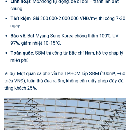
Linh hoạt
: Mở/đóng tự động, dễ di dời – tránh lấn đất
chung.
Tiết kiệm
: Giá 300.000-2.000.000 VNĐ/m², thi công 7-30
ngày.
Bảo vệ
: Bạt Myung Sung Korea chống thấm 100%, UV
97%, giảm nhiệt 10-15°C.
Toàn quốc
: SBM thi công từ Bắc chí Nam, hỗ trợ pháp lý
miễn phí.
Ví dụ: Một quán cà phê vỉa hè TP.HCM lắp SBM (100m², ~60
triệu VNĐ), tuân thủ đua ra 3m, không cần giấy phép đầy đủ,
tăng khách 25%.