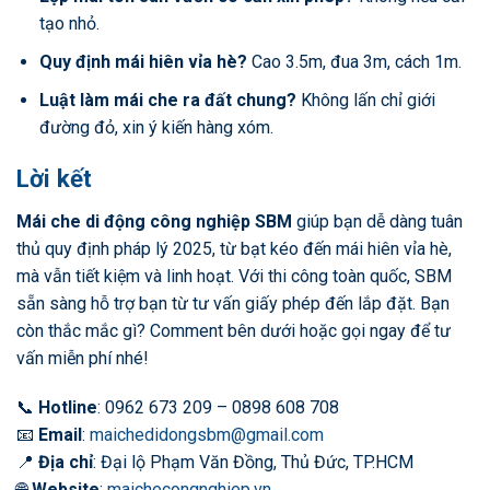
tạo nhỏ.
Quy định mái hiên vỉa hè?
Cao 3.5m, đua 3m, cách 1m.
Luật làm mái che ra đất chung?
Không lấn chỉ giới
đường đỏ, xin ý kiến hàng xóm.
Lời kết
Mái che di động công nghiệp SBM
giúp bạn dễ dàng tuân
thủ quy định pháp lý 2025, từ bạt kéo đến mái hiên vỉa hè,
mà vẫn tiết kiệm và linh hoạt. Với thi công toàn quốc, SBM
sẵn sàng hỗ trợ bạn từ tư vấn giấy phép đến lắp đặt. Bạn
còn thắc mắc gì? Comment bên dưới hoặc gọi ngay để tư
vấn miễn phí nhé!
📞
Hotline
: 0962 673 209 – 0898 608 708
📧
Email
:
maichedidongsbm@gmail.com
📍
Địa chỉ
: Đại lộ Phạm Văn Đồng, Thủ Đức, TP.HCM
🌐
Website
:
maichecongnghiep.vn