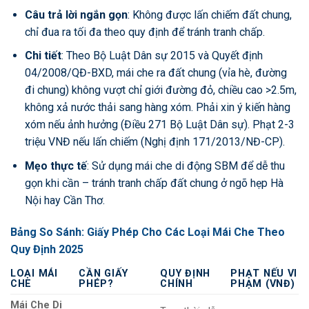
Câu trả lời ngắn gọn
: Không được lấn chiếm đất chung,
chỉ đua ra tối đa theo quy định để tránh tranh chấp.
Chi tiết
: Theo Bộ Luật Dân sự 2015 và Quyết định
04/2008/QĐ-BXD, mái che ra đất chung (vỉa hè, đường
đi chung) không vượt chỉ giới đường đỏ, chiều cao >2.5m,
không xả nước thải sang hàng xóm. Phải xin ý kiến hàng
xóm nếu ảnh hưởng (Điều 271 Bộ Luật Dân sự). Phạt 2-3
triệu VNĐ nếu lấn chiếm (Nghị định 171/2013/NĐ-CP).
Mẹo thực tế
: Sử dụng mái che di động SBM để dễ thu
gọn khi cần – tránh tranh chấp đất chung ở ngõ hẹp Hà
Nội hay Cần Thơ.
Bảng So Sánh: Giấy Phép Cho Các Loại Mái Che Theo
Quy Định 2025
LOẠI MÁI
CẦN GIẤY
QUY ĐỊNH
PHẠT NẾU VI
CHE
PHÉP?
CHÍNH
PHẠM (VNĐ)
Mái Che Di