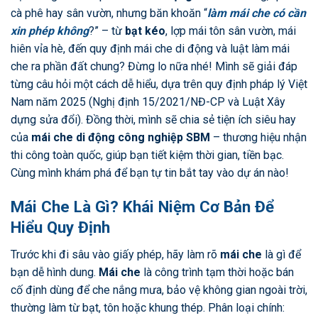
cà phê hay sân vườn, nhưng băn khoăn “
làm mái che có cần
xin phép không
?” – từ
bạt kéo
, lợp mái tôn sân vườn, mái
hiên vỉa hè, đến quy định mái che di động và luật làm mái
che ra phần đất chung? Đừng lo nữa nhé! Mình sẽ giải đáp
từng câu hỏi một cách dễ hiểu, dựa trên quy định pháp lý Việt
Nam năm 2025 (Nghị định 15/2021/NĐ-CP và Luật Xây
dựng sửa đổi). Đồng thời, mình sẽ chia sẻ tiện ích siêu hay
của
mái che di động công nghiệp
SBM
– thương hiệu nhận
thi công toàn quốc, giúp bạn tiết kiệm thời gian, tiền bạc.
Cùng mình khám phá để bạn tự tin bắt tay vào dự án nào!
Mái Che Là Gì? Khái Niệm Cơ Bản Để
Hiểu Quy Định
Trước khi đi sâu vào giấy phép, hãy làm rõ
mái che
là gì để
bạn dễ hình dung.
Mái che
là công trình tạm thời hoặc bán
cố định dùng để che nắng mưa, bảo vệ không gian ngoài trời,
thường làm từ bạt, tôn hoặc khung thép. Phân loại chính: